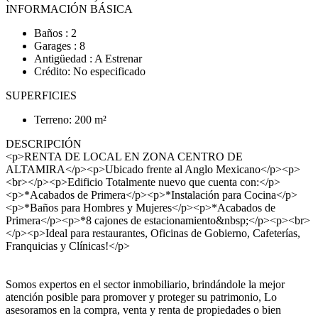
INFORMACIÓN BÁSICA
Baños : 2
Garages : 8
Antigüedad : A Estrenar
Crédito: No especificado
SUPERFICIES
Terreno: 200 m²
DESCRIPCIÓN
<p>RENTA DE LOCAL EN ZONA CENTRO DE
ALTAMIRA</p><p>Ubicado frente al Anglo Mexicano</p><p>
<br></p><p>Edificio Totalmente nuevo que cuenta con:</p>
<p>*Acabados de Primera</p><p>*Instalación para Cocina</p>
<p>*Baños para Hombres y Mujeres</p><p>*Acabados de
Primera</p><p>*8 cajones de estacionamiento&nbsp;</p><p><br>
</p><p>Ideal para restaurantes, Oficinas de Gobierno, Cafeterías,
Franquicias y Clínicas!</p>
Somos expertos en el sector inmobiliario, brindándole la mejor
atención posible para promover y proteger su patrimonio, Lo
asesoramos en la compra, venta y renta de propiedades o bien