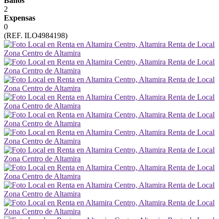
Baños
2
Expensas
0
(REF. ILO4984198)