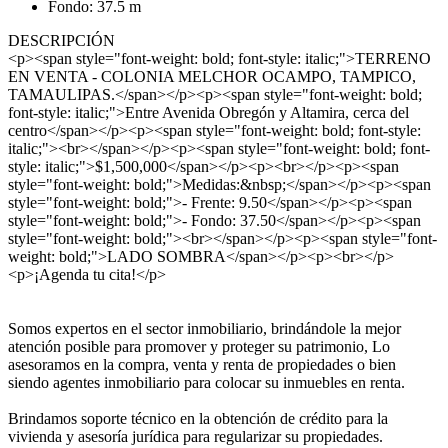
Fondo: 37.5 m
DESCRIPCIÓN
<p><span style="font-weight: bold; font-style: italic;">TERRENO
EN VENTA - COLONIA MELCHOR OCAMPO, TAMPICO,
TAMAULIPAS.</span></p><p><span style="font-weight: bold;
font-style: italic;">Entre Avenida Obregón y Altamira, cerca del
centro</span></p><p><span style="font-weight: bold; font-style:
italic;"><br></span></p><p><span style="font-weight: bold; font-
style: italic;">$1,500,000</span></p><p><br></p><p><span
style="font-weight: bold;">Medidas:&nbsp;</span></p><p><span
style="font-weight: bold;">- Frente: 9.50</span></p><p><span
style="font-weight: bold;">- Fondo: 37.50</span></p><p><span
style="font-weight: bold;"><br></span></p><p><span style="font-
weight: bold;">LADO SOMBRA</span></p><p><br></p>
<p>¡Agenda tu cita!</p>
Somos expertos en el sector inmobiliario, brindándole la mejor
atención posible para promover y proteger su patrimonio, Lo
asesoramos en la compra, venta y renta de propiedades o bien
siendo agentes inmobiliario para colocar su inmuebles en renta.
Brindamos soporte técnico en la obtención de crédito para la
vivienda y asesoría jurídica para regularizar su propiedades.