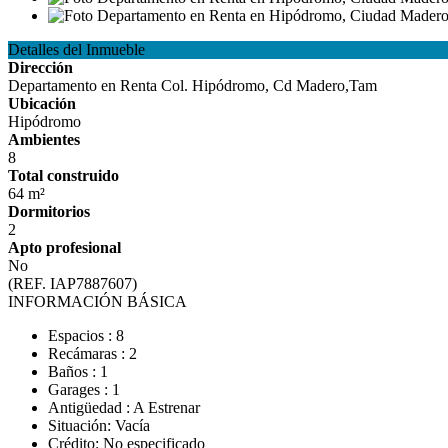
Detalles del Inmueble
Dirección
Departamento en Renta Col. Hipódromo, Cd Madero,Tam
Ubicación
Hipódromo
Ambientes
8
Total construido
64 m²
Dormitorios
2
Apto profesional
No
(REF. IAP7887607)
INFORMACIÓN BÁSICA
Espacios : 8
Recámaras : 2
Baños : 1
Garages : 1
Antigüedad : A Estrenar
Situación: Vacía
Crédito: No especificado