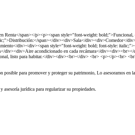
en Renta</span></p><p><span style="font-weight: bold;">Funcional, con
italic;">Distribución:</span></div><div>Sala</div><div>Comedor</d
ento</div><div><span style="font-weight: bold; font-style: italic;">
tros</div><div>Aire acondicionado en cada recámara</div><div><br></
al, listo para habitar.</div><div><br></div> <br> <p></p><br> <br
ión posible para promover y proteger su patrimonio, Lo asesoramos en l
y asesoría jurídica para regularizar su propiedades.