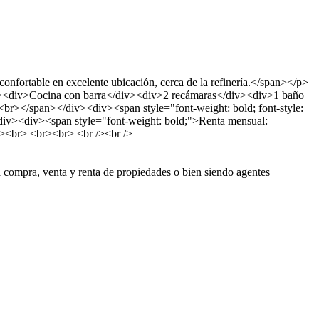
fortable en excelente ubicación, cerca de la refinería.</span></p>
iv><div>Cocina con barra</div><div>2 recámaras</div><div>1 baño
<br></span></div><div><span style="font-weight: bold; font-style:
div><div><span style="font-weight: bold;">Renta mensual:
><br> <br><br> <br /><br />
a compra, venta y renta de propiedades o bien siendo agentes