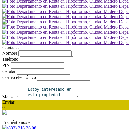
Contacto
Nombre
Teléfono
PIN
Celular
Correo electrónico
Mensaje
Enviar
0
Encuéntranos en
(833) 216 26 08