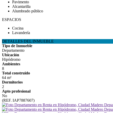
Pavimento
Alcantarilla
Alumbrado público
ESPACIOS
Cocina
Lavandería
DETALLES DEL INMUEBLE
Tipo de Inmueble
Departamento
Ubicación
Hipódromo
Ambientes
8
Total construido
64 m²
Dormitorios
2
Apto profesional
No
(REF. IAP7887607)