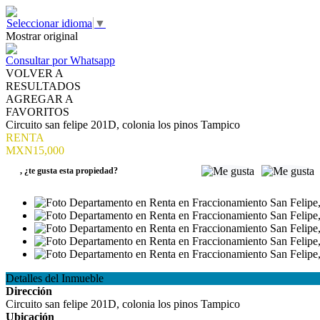
Seleccionar idioma
▼
Mostrar original
Consultar por Whatsapp
VOLVER A
RESULTADOS
AGREGAR A
FAVORITOS
Circuito san felipe 201D, colonia los pinos Tampico
RENTA
MXN15,000
,
¿te gusta esta propiedad?
Detalles del Inmueble
Dirección
Circuito san felipe 201D, colonia los pinos Tampico
Ubicación