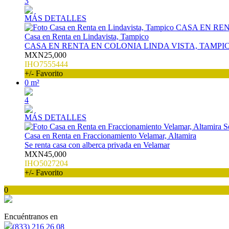
3
MÁS DETALLES
Casa en Renta en Lindavista, Tampico
CASA EN RENTA EN COLONIA LINDA VISTA, TAMPI
MXN25,000
IHO7555444
+/- Favorito
0 m²
4
MÁS DETALLES
Casa en Renta en Fraccionamiento Velamar, Altamira
Se renta casa con alberca privada en Velamar
MXN45,000
IHO5027204
+/- Favorito
0
Encuéntranos en
(833) 216 26 08