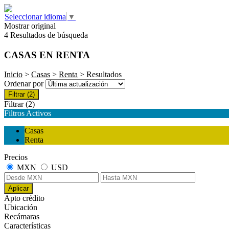
Seleccionar idioma
▼
Mostrar original
4 Resultados de búsqueda
CASAS EN RENTA
Inicio
>
Casas
>
Renta
> Resultados
Ordenar por
Filtrar
(2)
Filtrar
(2)
Filtros Activos
Casas
Renta
Precios
MXN
USD
Aplicar
Apto crédito
Ubicación
Recámaras
Características